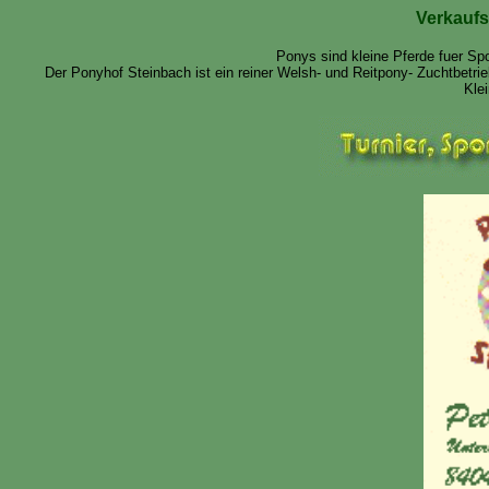
Verkaufs
Ponys sind kleine Pferde fuer Spo
Der Ponyhof Steinbach ist ein reiner Welsh- und Reitpony- Zuchtbetri
Klei