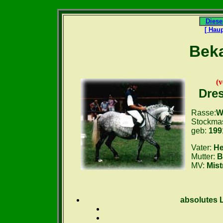
Diese
[ Haup
Beka
(v
Dre
Rasse:
W
Stockma
geb:
199
Vater:
He
Mutter:
B
MV:
Mist
absolutes 