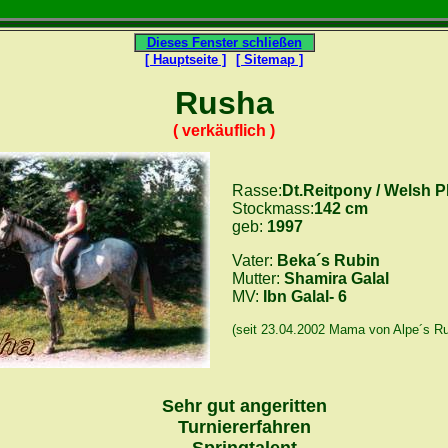
Dieses Fenster schließen
[ Hauptseite ]
[ Sitemap ]
Rusha
( verkäuflich )
Rasse:
Dt.Reitpony / Welsh 
Stockmass:
142 cm
geb:
1997
Vater:
Beka´s Rubin
Mutter:
Shamira Galal
MV:
Ibn Galal- 6
(seit 23.04.2002 Mama von Alpe´s Ru
Sehr gut angeritten
Turniererfahren