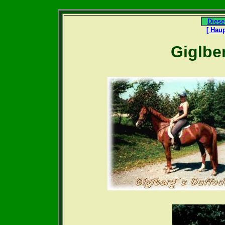
Diese
[ Haup
Giglber